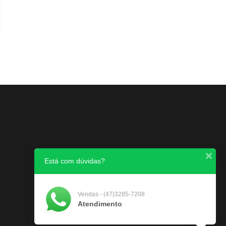
Está com dúvidas?
Vendas - (47)3285-7208
Atendimento