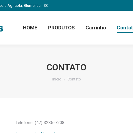
scola Agrícola, Blumenau - SC
HOME
PRODUTOS
Carrinho
Conta
CONTATO
Você está aqui:
Início
Contato
Telefone: (47) 3285-7208