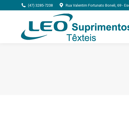
(47) 3285-7208
Rua Valentim Fortunato Boneli, 69 - E