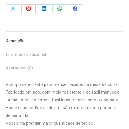
quantidade
Share
Share
Share
Share
Share
on
on
on
on
on
X
Pinterest
LinkedIn
WhatsApp
Facebook
Descrição
Informação adicional
Avaliações (0)
Grampo de enfesto para prender tecidos na mesa de corte.
Fabricado em aço, com mola resistente e de fácil manuseio
,prende o tecido firme e facilitando o corte para o operador .
Haste superior flexível de pressão muito utilizado por corte
de serra fita .
Possibilita prender maior quantidade de tecido .