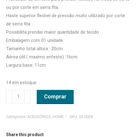
ou por corte em serra fita.
Haste superior flexível de pressão muito utilizado por corte
de serra fita .
Possibilita prender maior quantidade de tecido .
Embalagem com 01 unidade.
Tamanho total altura : 20cm.
Aérea útil ( maximo enfesto) :16cm.
Largura base: 11cm
14 em estoque
Prendedor
Comprar
de
Pressão
Categorias:
ACESSÓRIOS
,
HOME
SKU:
03.0028
Vertical
para
Enfesto.
Share this product