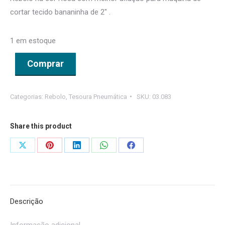
cortar tecido bananinha de 2″ .
1 em estoque
Comprar
Categorias:
Rebolo
,
Tesoura Pneumática
SKU:
03.083
Share this product
Share
Share
Share
Share
Share
on
on
on
on
on
X
Pinterest
LinkedIn
WhatsApp
Facebook
Descrição
Informação adicional